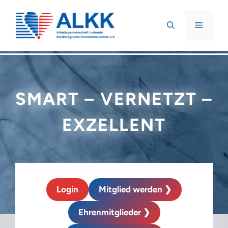
Zum
Inhalt
MENÜ
springen
SMART – VERNETZT –
EXZELLENT
Login
Mitglied werden ❯
Ehrenmitglieder ❯